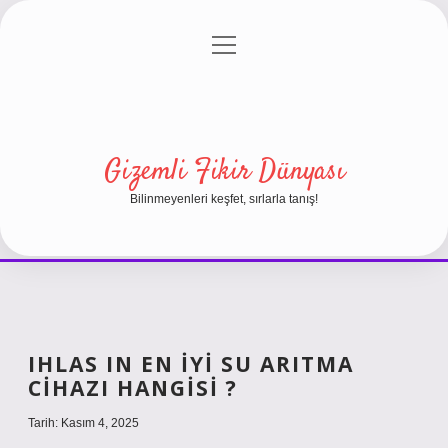
menüyü
Anasayfa
Gizlilik Politikası
Yasal Uyarı
aç
Hakkımızda
Gizemli Fikir Dünyası
Bilinmeyenleri keşfet, sırlarla tanış!
IHLAS IN EN IYI SU ARITMA
CIHAZI HANGISI ?
Tarih: Kasım 4, 2025