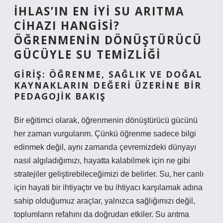
İHLAS’IN EN İYI SU ARITMA
CIHAZI HANGISI?
ÖĞRENMENIN DÖNÜŞTÜRÜCÜ
GÜCÜYLE SU TEMIZLIĞI
GIRIŞ: ÖĞRENME, SAĞLIK VE DOĞAL
KAYNAKLARIN DEĞERI ÜZERINE BIR
PEDAGOJIK BAKIŞ
Bir eğitimci olarak, öğrenmenin dönüştürücü gücünü
her zaman vurgularım. Çünkü öğrenme sadece bilgi
edinmek değil, aynı zamanda çevremizdeki dünyayı
nasıl algıladığımızı, hayatta kalabilmek için ne gibi
stratejiler geliştirebileceğimizi de belirler. Su, her canlı
için hayati bir ihtiyaçtır ve bu ihtiyacı karşılamak adına
sahip olduğumuz araçlar, yalnızca sağlığımızı değil,
toplumların refahını da doğrudan etkiler. Su arıtma