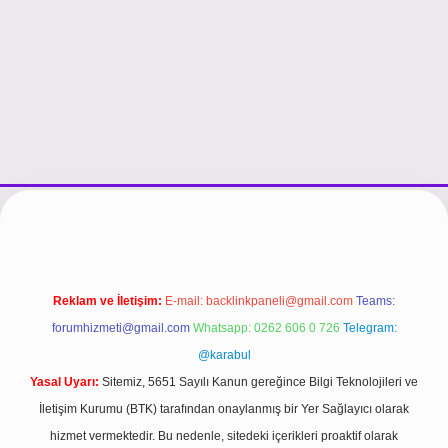
dcasino giriş
Reklam ve İletişim:
E-mail:
backlinkpaneli@gmail.com
Teams:
forumhizmeti@gmail.com
Whatsapp: 0262 606 0 726
Telegram:
@karabul
Yasal Uyarı:
Sitemiz, 5651 Sayılı Kanun gereğince Bilgi Teknolojileri ve
İletişim Kurumu (BTK) tarafından onaylanmış bir Yer Sağlayıcı olarak
hizmet vermektedir. Bu nedenle, sitedeki içerikleri proaktif olarak