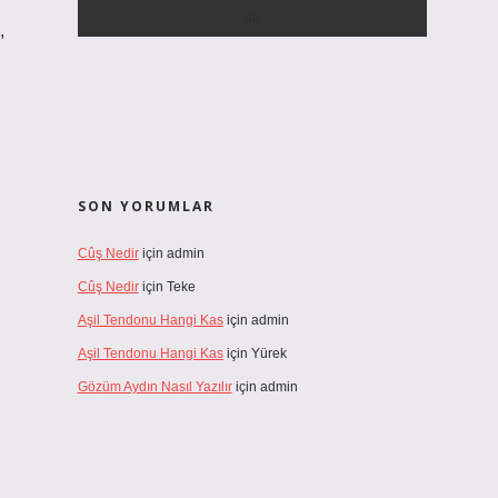
,
SON YORUMLAR
Cûş Nedir
için
admin
Cûş Nedir
için
Teke
Aşil Tendonu Hangi Kas
için
admin
Aşil Tendonu Hangi Kas
için
Yürek
Gözüm Aydın Nasıl Yazılır
için
admin