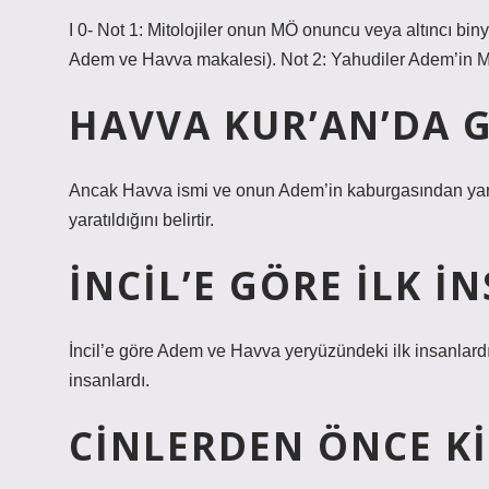
I 0- Not 1: Mitolojiler onun MÖ onuncu veya altıncı bin
Adem ve Havva makalesi). Not 2: Yahudiler Adem’in MÖ 
HAVVA KUR’AN’DA 
Ancak Havva ismi ve onun Adem’in kaburgasından yaratı
yaratıldığını belirtir.
İNCIL’E GÖRE ILK I
İncil’e göre Adem ve Havva yeryüzündeki ilk insanlard
insanlardı.
CINLERDEN ÖNCE K