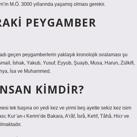
m’in M.Ö. 3000 yıllarında yaşamış olması gerekir.
RAKI PEYGAMBER
dı geçen peygamberlerin yaklaşık kronolojik sıralaması şu
 İsmail, İshak, Yakub, Yusuf, Eyyub, Şuayb, Musa, Harun, Zülkifl,
ahya, İsa ve Muhammed.
INSAN KIMDIR?
esi tek başına on yedi kez ve yirmi beş ayette sekiz kez isim
sı; Kur’an-ı Kerim’de Bakara, A’râf, İsrâ, Kehf, Tâhâ, Hicr ve
ılmaktadır.