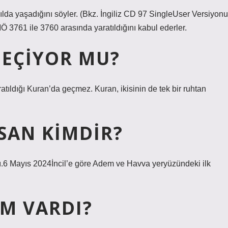
yılda yaşadığını söyler. (Bkz. İngiliz CD 97 SingleUser Versiyonu
3761 ile 3760 arasında yaratıldığını kabul ederler.
GEÇIYOR MU?
ldığı Kuran’da geçmez. Kuran, ikisinin de tek bir ruhtan
NSAN KIMDIR?
ı.6 Mayıs 2024İncil’e göre Adem ve Havva yeryüzündeki ilk
IM VARDI?