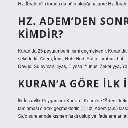
Hz. İbrahim’in torunu da oğlu olduğuna göre Hz. İbrahi
HZ. ADEM’DEN SON
KIMDIR?
Kuran’da 25 peygamberin ismi geçmektedir. Kuran’da a
şekildedir: Adem, İdris, Nuh, Hud, Salih, İbrahim, Lut,
Davud, Süleyman, İlyas, Elyesa, Yunus, Zekeriyya, Y
KURAN’A GÖRE ILK 
İlk İnsan/İlk Peygamber Kur’an-ı Kerim’de “Âdem” kelim
tamlaması olarak geçmektedir. [1] Hz. Âdem (a.s.) kıssa
Sa’d surelerinde kısmen farklı üslup ve ifadelerle anlat