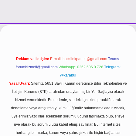
vdcasino giriş
Reklam ve İletişim:
E-mail:
backlinkpaneli@gmail.com
Teams:
forumhizmeti@gmail.com
Whatsapp: 0262 606 0 726
Telegram:
@karabul
Yasal Uyarı:
Sitemiz, 5651 Sayılı Kanun gereğince Bilgi Teknolojileri ve
İletişim Kurumu (BTK) tarafından onaylanmış bir Yer Sağlayıcı olarak
hizmet vermektedir. Bu nedenle, sitedeki içerikleri proaktif olarak
denetleme veya araştırma yükümlülüğümüz bulunmamaktadır. Ancak,
üyelerimiz yazdıkları içeriklerin sorumluluğunu taşımakta olup, siteye
üye olarak bu sorumluluğu kabul etmiş sayılırlar. Bu internet sitesi,
herhangi bir marka, kurum veya şahıs şirketi ile hiçbir bağlantısı