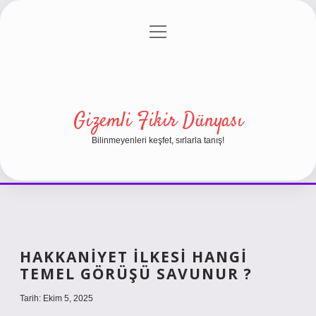
menüyü
Anasayfa
Gizlilik Politikası
Yasal Uyarı
aç
Hakkımızda
Gizemli Fikir Dünyası
Bilinmeyenleri keşfet, sırlarla tanış!
HAKKANIYET ILKESI HANGI
TEMEL GÖRÜŞÜ SAVUNUR ?
Tarih: Ekim 5, 2025