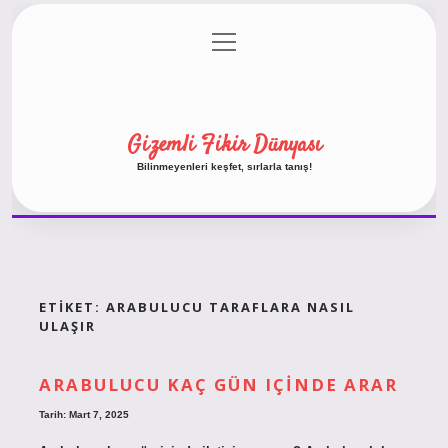
menüyü
Anasayfa
Gizlilik Politikası
Yasal Uyarı
aç
Hakkımızda
Gizemli Fikir Dünyası
Bilinmeyenleri keşfet, sırlarla tanış!
ETIKET:
ARABULUCU TARAFLARA NASIL
ULAŞIR
ARABULUCU KAÇ GÜN IÇINDE ARAR
Tarih: Mart 7, 2025