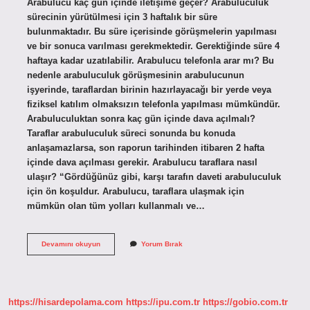
Arabulucu kaç gün içinde iletişime geçer? Arabuluculuk
sürecinin yürütülmesi için 3 haftalık bir süre
bulunmaktadır. Bu süre içerisinde görüşmelerin yapılması
ve bir sonuca varılması gerekmektedir. Gerektiğinde süre 4
haftaya kadar uzatılabilir. Arabulucu telefonla arar mı? Bu
nedenle arabuluculuk görüşmesinin arabulucunun
işyerinde, taraflardan birinin hazırlayacağı bir yerde veya
fiziksel katılım olmaksızın telefonla yapılması mümkündür.
Arabuluculuktan sonra kaç gün içinde dava açılmalı?
Taraflar arabuluculuk süreci sonunda bu konuda
anlaşamazlarsa, son raporun tarihinden itibaren 2 hafta
içinde dava açılması gerekir. Arabulucu taraflara nasıl
ulaşır? “Gördüğünüz gibi, karşı tarafın daveti arabuluculuk
için ön koşuldur. Arabulucu, taraflara ulaşmak için
mümkün olan tüm yolları kullanmalı ve…
Arabulucu
Devamını okuyun
Yorum Bırak
Kaç
Gün
Içinde
Arar
https://hisardepolama.com
https://ipu.com.tr
https://gobio.com.tr