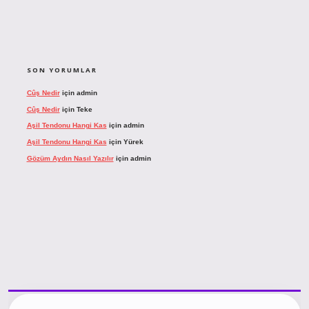
SON YORUMLAR
Cûş Nedir
için
admin
Cûş Nedir
için
Teke
Aşil Tendonu Hangi Kas
için
admin
Aşil Tendonu Hangi Kas
için
Yürek
Gözüm Aydın Nasıl Yazılır
için
admin
o giriş