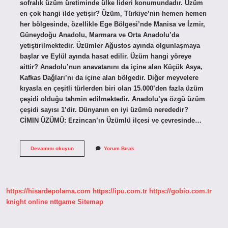
sofralık üzüm üretiminde ülke lideri konumundadır. Üzüm
en çok hangi ilde yetişir? Üzüm, Türkiye’nin hemen hemen
her bölgesinde, özellikle Ege Bölgesi’nde Manisa ve İzmir,
Güneydoğu Anadolu, Marmara ve Orta Anadolu’da
yetiştirilmektedir. Üzümler Ağustos ayında olgunlaşmaya
başlar ve Eylül ayında hasat edilir. Üzüm hangi yöreye
aittir? Anadolu’nun anavatanını da içine alan Küçük Asya,
Kafkas Dağları’nı da içine alan bölgedir. Diğer meyvelere
kıyasla en çeşitli türlerden biri olan 15.000’den fazla üzüm
çeşidi olduğu tahmin edilmektedir. Anadolu’ya özgü üzüm
çeşidi sayısı 1’dir. Dünyanın en iyi üzümü nerededir?
CİMIN ÜZÜMÜ: Erzincan’ın Üzümlü ilçesi ve çevresinde…
Üzüm
Devamını okuyun
Yorum Bırak
Hangi
Ilde
Meşhurdur
https://hisardepolama.com
https://ipu.com.tr
https://gobio.com.tr
knight online
nttgame
Sitemap