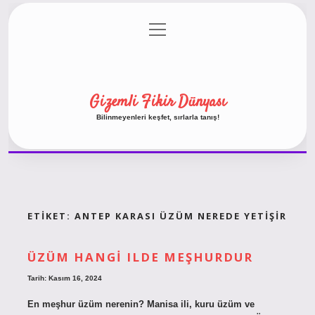
menüyü
Anasayfa
Gizlilik Politikası
Yasal Uyarı
aç
Hakkımızda
Gizemli Fikir Dünyası
Bilinmeyenleri keşfet, sırlarla tanış!
ETIKET:
ANTEP KARASI ÜZÜM NEREDE YETIŞIR
ÜZÜM HANGI ILDE MEŞHURDUR
Tarih: Kasım 16, 2024
En meşhur üzüm nerenin? Manisa ili, kuru üzüm ve